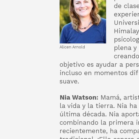
de clas
experie
Univers
Himalay
psicolog
plena y
Alicen Arnold
creando
objetivo es ayudar a pers
incluso en momentos difíc
suave.
Nia Watson:
Mamá, artist
la vida y la tierra. Nia h
última década. Nia aport
combinando la primera in
recientemente, ha compar