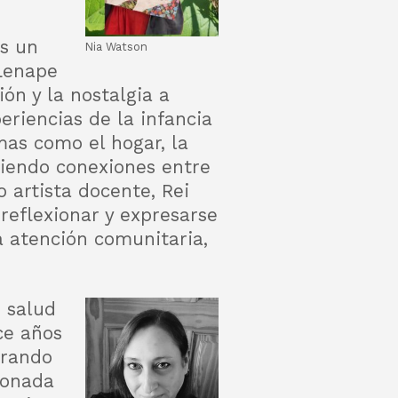
s un
Nia Watson
 Lenape
ón y la nostalgia a
periencias de la infancia
mas como el hogar, la
ciendo conexiones entre
 artista docente, Rei
reflexionar y expresarse
la atención comunitaria,
 salud
ce años
erando
ionada