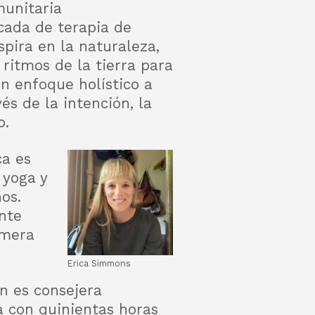
munitaria
icada de terapia de
spira en la naturaleza,
 ritmos de la tierra para
n enfoque holístico a
és de la intención, la
o.
ca es
 yoga y
os.
nte
imera
Erica Simmons
n es consejera
da con quinientas horas