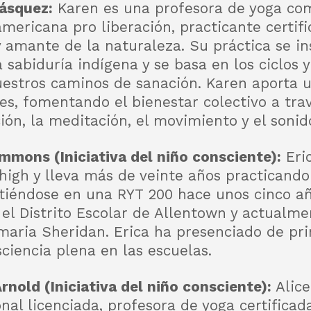
ásquez:
Karen es una profesora de yoga co
mericana pro liberación, practicante certif
y amante de la naturaleza. Su práctica se in
 sabiduría indígena y se basa en los ciclos y
uestros caminos de sanación. Karen aporta u
es, fomentando el bienestar colectivo a trav
ión, la meditación, el movimiento y el sonid
immons (Iniciativa del niño consciente):
Eri
ehigh y lleva más de veinte años practicando
rtiéndose en una RYT 200 hace unos cinco añ
el Distrito Escolar de Allentown y actualme
imaria Sheridan. Erica ha presenciado de pr
ciencia plena en las escuelas.
rnold (Iniciativa del niño consciente):
Alice
onal licenciada, profesora de yoga certifica