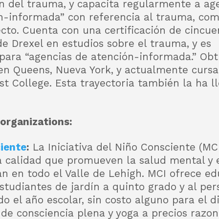
n del trauma, y capacita regularmente a ag
ón-informada” con referencia al trauma, co
cto. Cuenta con una certificación de cincue
de Drexel en estudios sobre el trauma, y es
 para “agencias de atención-informada.” Obt
 en Queens, Nueva York, y actualmente curs
t College. Esta trayectoria también la ha ll
organizations:
ciente
:
La Iniciativa del Niño Consciente (M
a calidad que promueven la salud mental y e
an en todo el Valle de Lehigh. MCI ofrece e
studiantes de jardín a quinto grado y al pers
 el año escolar, sin costo alguno para el di
 de consciencia plena y yoga a precios razo