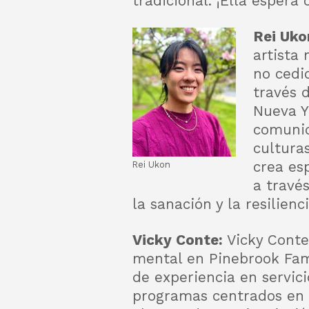
tradicional. ¡Ella espera 
Rei Uko
artista
no cedi
través d
Nueva Y
comunid
cultura
crea es
Rei Ukon
a través
la sanación y la resilienci
Vicky Conte:
Vicky Conte
mental en Pinebrook Fam
de experiencia en servic
programas centrados en l