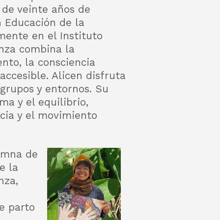
 de veinte años de
n Educación de la
ente en el Instituto
anza combina la
ento, la consciencia
ccesible. Alicen disfruta
grupos y entornos. Su
a y el equilibrio,
ncia y el movimiento
lumna de
e la
nza,
e parto