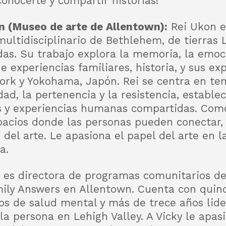
conocerte y compartir historias!
n (Museo de arte de Allentown):
Rei Ukon e
 multidisciplinario de Bethlehem, de tierras
das. Su trabajo explora la memoria, la emoci
e experiencias familiares, historia, y sus ex
ork y Yokohama, Japón. Rei se centra en te
ad, la pertenencia y la resistencia, estable
s y experiencias humanas compartidas. Como
pacios donde las personas pueden conectar, 
 del arte. Le apasiona el papel del arte en 
a.
 es directora de programas comunitarios de
ily Answers en Allentown. Cuenta con quin
ios de salud mental y más de trece años lid
a persona en Lehigh Valley. A Vicky le apas