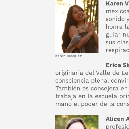
Karen V
mexicoa
sonido 
honra la
guiar n
sus clas
respirac
Karen Vasquez
Erica S
originaria del Valle de L
consciencia plena, convi
También es consejera en 
trabaja en la escuela pr
mano el poder de la cons
Alicen A
profesi